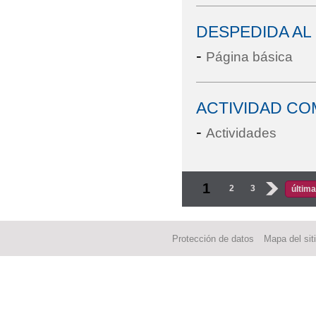
DESPEDIDA AL
-
Página básica
ACTIVIDAD CO
-
Actividades
Páginas
1
2
3
›
última
Protección de datos
Mapa del sit