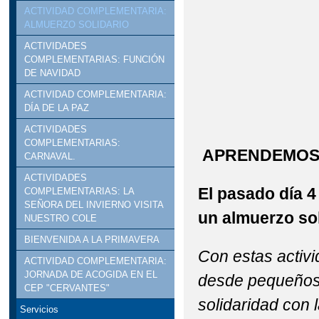
ACTIVIDAD COMPLEMENTARIA:
ALMUERZO SOLIDARIO
ACTIVIDADES
COMPLEMENTARIAS: FUNCIÓN
DE NAVIDAD
ACTIVIDAD COMPLEMENTARIA:
DÍA DE LA PAZ
ACTIVIDADES
COMPLEMENTARIAS:
APRENDEMOS 
CARNAVAL.
ACTIVIDADES
El pasado día 4
COMPLEMENTARIAS: LA
SEÑORA DEL INVIERNO VISITA
un almuerzo sol
NUESTRO COLE
BIENVENIDA A LA PRIMAVERA
Con estas activ
ACTIVIDAD COMPLEMENTARIA:
JORNADA DE ACOGIDA EN EL
desde pequeños,
CEP "CERVANTES"
solidaridad con 
Servicios