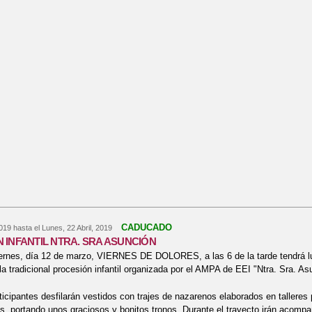
CADUCADO
2019
hasta el
Lunes, 22 Abril, 2019
 INFANTIL NTRA. SRA ASUNCIÓN
ernes, día 12 de marzo, VIERNES DE DOLORES, a las 6 de la tarde tendrá lu
la tradicional procesión infantil organizada por el AMPA de EEI "Ntra. Sra. As
ticipantes desfilarán vestidos con trajes de nazarenos elaborados en talleres
, portando unos graciosos y bonitos tronos. Durante el trayecto irán acompa