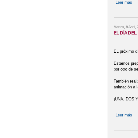
Leer más
so
Martes, 9 Abril,
EL DÍA DEL
DÍ
EL próximo dí
Estamos prep
por otro de s
También reali
animación a l
¡UNA, DOS 
Leer más
so