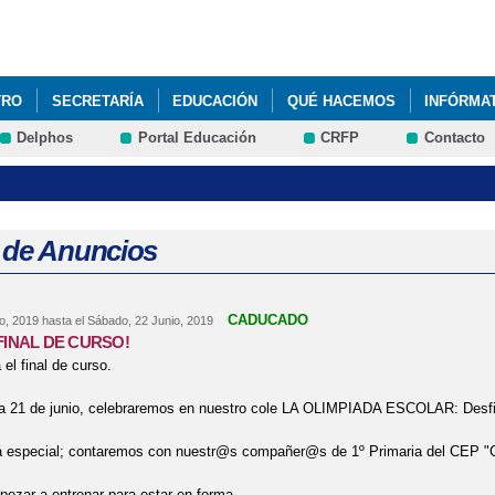
Pasar al
contenido
principal
TRO
SECRETARÍA
EDUCACIÓN
QUÉ HACEMOS
INFÓRMA
Delphos
Portal Educación
CRFP
Contacto
NUESTRA SEMANA SANTA
 de Anuncios
CADUCADO
o, 2019
hasta el
Sábado, 22 Junio, 2019
FINAL DE CURSO!
 el final de curso.
ía 21 de junio, celebraremos en nuestro cole LA OLIMPIADA ESCOLAR: Desfi
á especial; contaremos con nuestr@s compañer@s de 1º Primaria del CEP "Ce
ezar a entrenar para estar en forma.