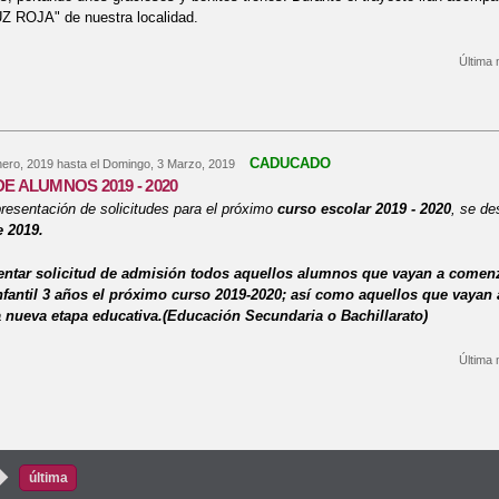
Z ROJA" de nuestra localidad.
Última 
bre PROCESIÓN INFANTIL NTRA. SRA ASUNCIÓN
CADUCADO
nero, 2019
hasta el
Domingo, 3 Marzo, 2019
E ALUMNOS 2019 - 2020
resentación de solicitudes para el próximo
curso escolar 2019 - 2020
, se de
e 2019.
ntar solicitud de admisión todos aquellos alumnos que vayan a comenz
fantil 3 años el próximo curso 2019-2020; así como aquellos que vayan 
nueva etapa educativa.(Educación Secundaria o Bachillarato)
Última 
bre ADMISIÓN DE ALUMNOS 2019 - 2020
s
›
última