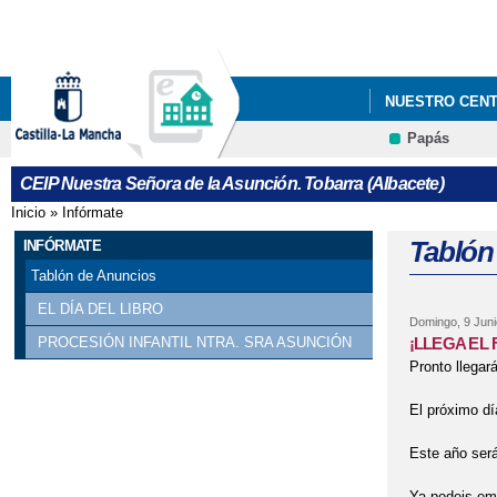
NUESTRO CEN
Papás
PREPARANDO 
CEIP Nuestra Señora de la Asunción. Tobarra (Albacete)
Inicio
»
Infórmate
Se encuentra usted aquí
Tablón
INFÓRMATE
Tablón de Anuncios
EL DÍA DEL LIBRO
Domingo, 9 Juni
¡LLEGA EL 
PROCESIÓN INFANTIL NTRA. SRA ASUNCIÓN
Pronto llegará
El próximo d
Este año ser
Ya podeis emp