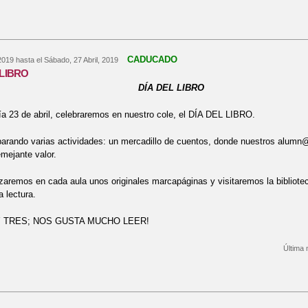
bre JORNADA DE ACOGIDA EEI "NTRA. SRA. ASUNCIÓN"
CADUCADO
 2019
hasta el
Sábado, 27 Abril, 2019
 LIBRO
A DEL LIBRO
a 23 de abril, celebraremos en nuestro cole, el DÍA DEL LIBRO.
arando varias actividades: un mercadillo de cuentos, donde nuestros alumn
emejante valor.
zaremos en cada aula unos originales marcapáginas y visitaremos la bibliotec
a lectura.
Y TRES; NOS GUSTA MUCHO LEER!
Última 
bre EL DÍA DEL LIBRO