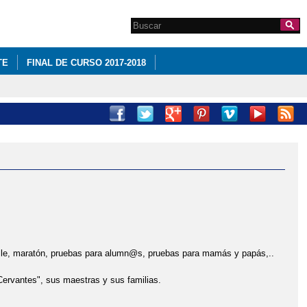
Search this site
Formulario de
búsqueda
TE
FINAL DE CURSO 2017-2018
le, maratón, pruebas para alumn@s, pruebas para mamás y papás,..
rvantes", sus maestras y sus familias.