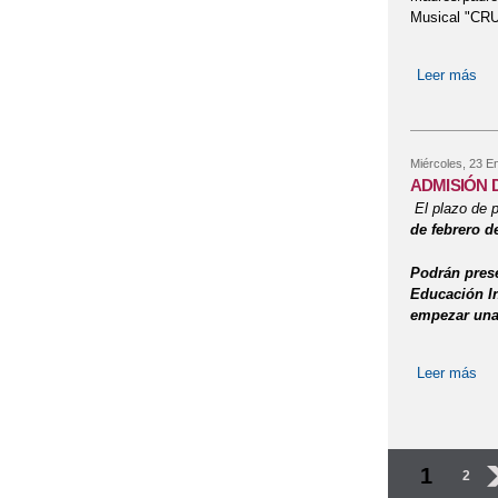
Musical "CRU
Leer más
so
Miércoles, 23 E
ADMISIÓN D
El plazo de p
de febrero d
Podrán prese
Educación In
empezar una 
Leer más
so
Página
1
2