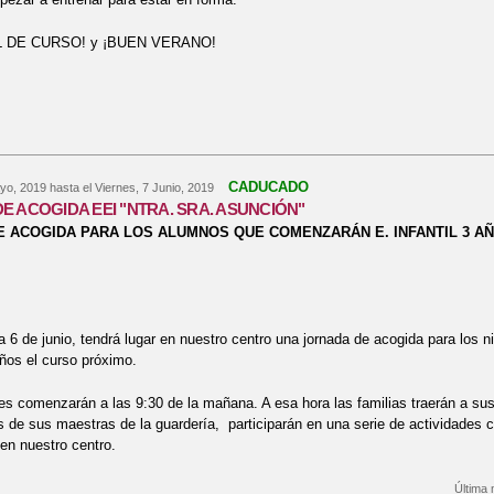
AL DE CURSO! y ¡BUEN VERANO!
bre ¡LLEGA EL FINAL DE CURSO!
CADUCADO
yo, 2019
hasta el
Viernes, 7 Junio, 2019
E ACOGIDA EEI "NTRA. SRA. ASUNCIÓN"
 ACOGIDA PARA LOS ALUMNOS QUE COMENZARÁN E. INFANTIL 3 A
a 6 de junio, tendrá lugar en nuestro centro una jornada de acogida para lo
años el curso próximo.
es comenzarán a las 9:30 de la mañana. A esa hora las familias traerán a sus 
de sus maestras de la guardería, participarán en una serie de actividades
en nuestro centro.
Última 